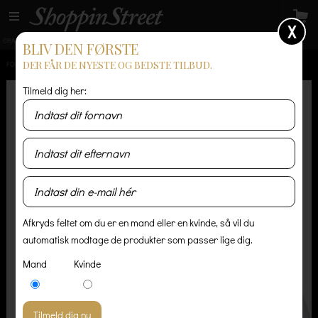
X
GRATIS LEVERING
14 dages returret
Levering 1-3 hverdage
BLIV DEN FØRSTE
DER FÅR DE NYESTE OG BEDSTE TILBUD.
FORSIDE
/
HERRE
/
UNDERTØJ & NATTØJ
/
STANCE UNCOMMON SOLIDS ICON
Tilmeld dig her:
Afkryds feltet om du er en mand eller en kvinde, så vil du
automatisk modtage de produkter som passer lige dig.
Mand
Kvinde