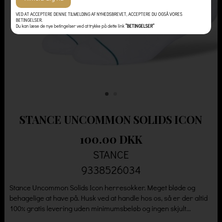
VED AT ACCEPTERE DENNE TILMELDING AF NYHEDSBREVET, ACCEPTERE DU OGSÅ VORES
BETINGELSER.
Du kan læse de nye betingelser ved at trykke på dette link
”BETINGELSER”
STANCE UNCOMMON SOLIDS ICON
100.00 DKK
STANCE
9338526034
Stance Uncommon Solids Icon herresokker. Meget bløde og
behagelige at have på. Husk ved at handle hos os, så er der altid
100% gratis levering uden minimumsbeløb og ingen skjult...