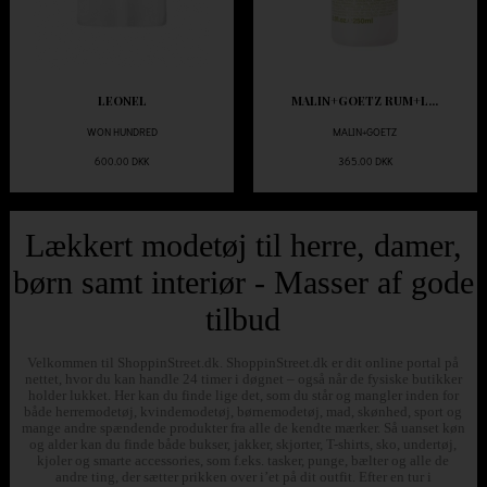
LEONEL
MALIN+GOETZ RUM+L...
WON HUNDRED
MALIN+GOETZ
600.00 DKK
365.00 DKK
Lækkert modetøj til herre, damer,
børn samt interiør - Masser af gode
tilbud
Velkommen til ShoppinStreet.dk. ShoppinStreet.dk er dit online portal på
nettet, hvor du kan handle 24 timer i døgnet – også når de fysiske butikker
holder lukket. Her kan du finde lige det, som du står og mangler inden for
både herremodetøj, kvindemodetøj, børnemodetøj, mad, skønhed, sport og
mange andre spændende produkter fra alle de kendte mærker. Så uanset køn
og alder kan du finde både bukser, jakker, skjorter, T-shirts, sko, undertøj,
kjoler og smarte accessories, som f.eks. tasker, punge, bælter og alle de
andre ting, der sætter prikken over i’et på dit outfit. Efter en tur i