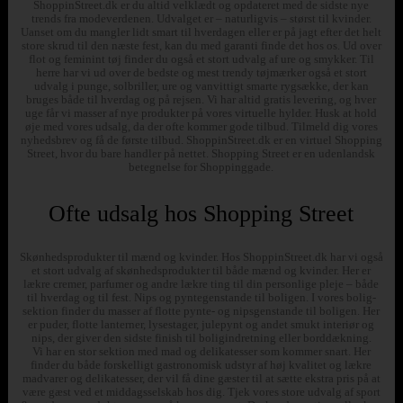
ShoppinStreet.dk er du altid velklædt og opdateret med de sidste nye
trends fra modeverdenen. Udvalget er – naturligvis – størst til kvinder.
Uanset om du mangler lidt smart til hverdagen eller er på jagt efter det helt
store skrud til den næste fest, kan du med garanti finde det hos os. Ud over
flot og feminint tøj finder du også et stort udvalg af ure og smykker. Til
herre har vi ud over de bedste og mest trendy tøjmærker også et stort
udvalg i punge, solbriller, ure og vanvittigt smarte rygsække, der kan
bruges både til hverdag og på rejsen. Vi har altid gratis levering, og hver
uge får vi masser af nye produkter på vores virtuelle hylder. Husk at hold
øje med vores udsalg, da der ofte kommer gode tilbud. Tilmeld dig vores
nyhedsbrev og få de første tilbud. ShoppinStreet.dk er en virtuel Shopping
Street, hvor du bare handler på nettet. Shopping Street er en udenlandsk
betegnelse for Shoppinggade.
Ofte udsalg hos Shopping Street
Skønhedsprodukter til mænd og kvinder. Hos ShoppinStreet.dk har vi også
et stort udvalg af skønhedsprodukter til både mænd og kvinder. Her er
lækre cremer, parfumer og andre lækre ting til din personlige pleje – både
til hverdag og til fest. Nips og pyntegenstande til boligen. I vores bolig-
sektion finder du masser af flotte pynte- og nipsgenstande til boligen. Her
er puder, flotte lanterner, lysestager, julepynt og andet smukt interiør og
nips, der giver den sidste finish til boligindretning eller borddækning.
Vi har en stor sektion med mad og delikatesser som kommer snart. Her
finder du både forskelligt gastronomisk udstyr af høj kvalitet og lækre
madvarer og delikatesser, der vil få dine gæster til at sætte ekstra pris på at
være gæst ved et middagsselskab hos dig. Tjek vores store udvalg af sport