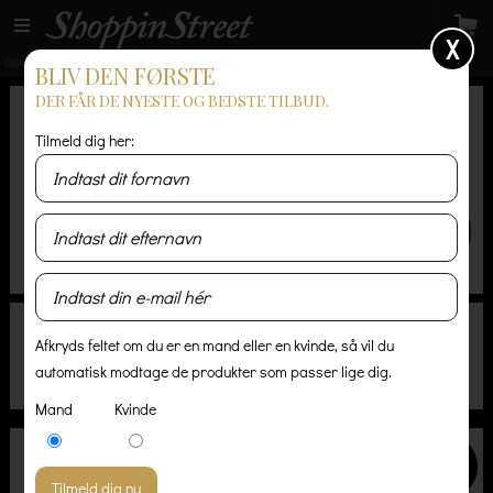
X
GRATIS LEVERING
14 dages returret
Levering 1-3 hverdage
BLIV DEN FØRSTE
DER FÅR DE NYESTE OG BEDSTE TILBUD.
Tilmeld dig her:
Afkryds feltet om du er en mand eller en kvinde, så vil du
automatisk modtage de produkter som passer lige dig.
Mand
Kvinde
Nyhed