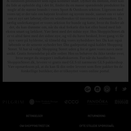
& outdoors produkter som også kommer snart. Dyrker du motion, eller kan
du lide at opholde dig i det fri, finder du en masse spændende produkter fra
nogle af de største brands i vores Sport & Outdoors sektion. Ligesom med
vores tøj er der tale om højeste kvalitet og nyeste mode, uanset om vi taler
om et nyt sæt løbetøj eller en windbreaker til traveturen i ødemarken. En
særlig underkategori er vores sektion for hunde og katte, hvor du finder alt
det, du kan drømme om, når du skal forkæle din kat eller hund med lidt
ekstra smart og lækkert. Vær først med det sidste nye. Hos ShoppinStreet.dk
er vi altid først med det sidste nye, og vil du have besked, hver gang vi får
nye varer på hylderne, så tilmeld dig vores nyhedsbrev her. Du kan også
løbende se de seneste nyheder her. Din gadeportal også kaldet Shopping
Street. Vi har så valgt Shopping Street uden g for at gøre vores navn mere
unikt. Gratis forsendelse på alle ordrer. Hos os behøver du ikke tænke over,
hvor meget du stopper i indkøbskurven. For når du handler hos
ShoppinStreet.dk, leverer vi gratis med GLS til nærmeste GLS pakkeshop.
Vær opmærksom på, at du kan få din ordre leveret som flere pakker fra de
forskellige butikker, der er tilknyttet vores online portal.
BETINGELSER
RETURNERING
OM SHOPPINSTREET.DK
OFTE STILLEDE SPØRGSMÅL