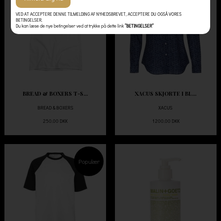
VED AT ACCEPTERE DENNE TILMELDING AF NYHEDSBREVET, ACCEPTERE DU OGSÅ VORES
BETINGELSER.
Du kan læse de nye betingelser ved at trykke på dette link
”BETINGELSER”
BREAD & BOXERS T-S...
XACUS SKJORTE I BL...
BREAD & BOXERS
XACUS
250.00 DKK
1200.00 DKK
Populær