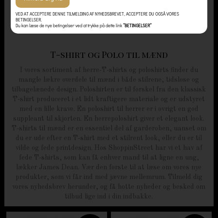
VED AT ACCEPTERE DENNE TILMELDING AF NYHEDSBREVET, ACCEPTERE DU OGSÅ VORES
BETINGELSER.
Du kan læse de nye betingelser ved at trykke på dette link
”BETINGELSER”
T-shirt og Polo til mænd
I vores sortiment af herre-T-shirts og poloshirts finder du
mangle lækre overdele til mænd i både stilrene, tidsløse og
tilbagelænede design. Poloshirten er til forskel fra den klassisk
T-shirt produceret i et lidt kraftigere materiale og er udstyret
med en lille krave. En poloshirt til herrer er i øvrigt en god
suppleant til skjorten. En herrepoloshirt giver et elegant look.
T-shirts til mænd er en essentiel del af garderoben, uanset om
du er ude efter en T-shirt med et stilrent look, eller du er til
vilde og fede printdesign. Hos ShoppinStreet har vi et hav af
fede T-shirts, som kan få enhver mand til at ligne en ung,
lækker James Dean. Vær den første til at læse om vores nye
produkter, som vi får ind med jævne mellemrum. Tilmeld dig
vores nyhedsbrev herunder, og få hotte nyheder og besked om
tilbud lige ind i din indbakke.