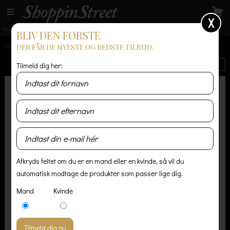
X
GRATIS LEVERING
14 dages returret
Levering 1-3 hverdage
BLIV DEN FØRSTE
DER FÅR DE NYESTE OG BEDSTE TILBUD.
FORSIDE
/
HERRE
/
T-SHIRT OG POLO
Tilmeld dig her:
Nyeste
Afkryds feltet om du er en mand eller en kvinde, så vil du
automatisk modtage de produkter som passer lige dig.
Mand
Kvinde