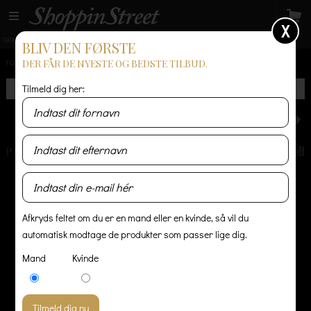
X
GRATIS LEVERING
14 dages returret
Levering 1-3 hverdage
BLIV DEN FØRSTE
DER FÅR DE NYESTE OG BEDSTE TILBUD.
FORSIDE
/
CAO CIGARS
Tilmeld dig her:
BETINGELSER
RETURNERING
OM SHOPPINSTREET.DK
OFTE STILLEDE SPØRGSMÅL
Afkryds feltet om du er en mand eller en kvinde, så vil du
automatisk modtage de produkter som passer lige dig.
BETALINGSKORT
Mand
Kvinde
© 2026 SHOPPINSTREET.DK - ALL RIGHTS RESERVED.