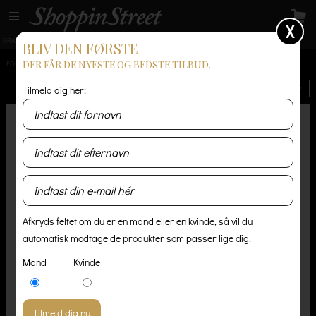
X
GRATIS LEVERING
14 dages returret
Levering 1-3 hverdage
BLIV DEN FØRSTE
DER FÅR DE NYESTE OG BEDSTE TILBUD.
FORSIDE
/
KVINDER
Tilmeld dig her:
Nyeste
Afkryds feltet om du er en mand eller en kvinde, så vil du
automatisk modtage de produkter som passer lige dig.
Mand
Kvinde