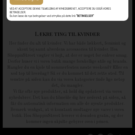
VED AT ACCEPTERE DENNE TILMELDING AF NYHEDSBREVET, ACCEPTERE DU OGSÅ VORES
BETINGELSER.
Du kan læse de nye betingelser ved at trykke på dette link
”BETINGELSER”
Lækre ting til kvinder
Her finder du alt til kvinder. Vi har både lækkert, feminint og
skønt tøj samt alverdens accessories til kvinder. Hos
ShoppinStreet vægter vi højt, at der er noget for enhver smag.
Derfor huser vi i vores butik mange forskellige stile og brands.
Mangler du en kjole til sommerfesten næste weekend? Eller en
sød top til hverdag? Så er du kommet til det rette sted. Til
venstre på siden kan du via vores kategorier finde lige netop
det, du mangler.
Vi får ofte nye produkter, så hold dig opdateret via vores
nyhedsbrev. Det kan du tilmelde dig her nederst på siden, så
får du automatisk information om alle de nyeste produkter.
Bemærk venligst, at vi konstant modtager nye varer i vores
butik. Hos ShoppinStreet leverer vi desuden gratis, og der
kommer ingen skjulte gebyrer oven i prisen.