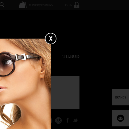
0
INDKØBSKURV
LOGIN
X
GAVEKORT
TILBUD
BRANDS