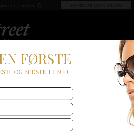
Levering 1-3 hverdage
DEN FØRSTE
HERRE
BOLIG & INTERIØR
SKØNHED
ESTE OG BEDSTE TILBUD.
Ami Paris
Ami Paris