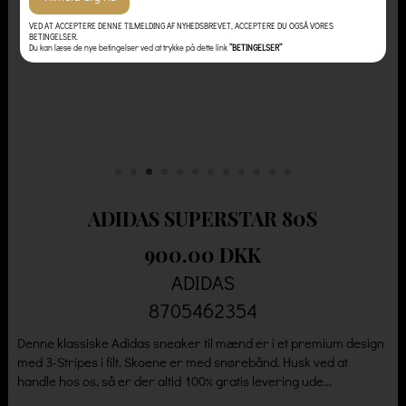
VED AT ACCEPTERE DENNE TILMELDING AF NYHEDSBREVET, ACCEPTERE DU OGSÅ VORES
BETINGELSER.
Du kan læse de nye betingelser ved at trykke på dette link
”BETINGELSER”
ADIDAS SUPERSTAR 80S
900.00 DKK
ADIDAS
8705462354
Denne klassiske Adidas sneaker til mænd er i et premium design
med 3-Stripes i filt. Skoene er med snørebånd. Husk ved at
handle hos os, så er der altid 100% gratis levering ude...