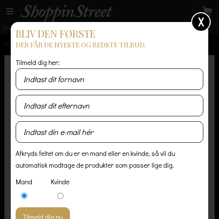
X
GRATIS LEVERING
14 dages returret
Levering 1-3 hverdage
BLIV DEN FØRSTE
DER FÅR DE NYESTE OG BEDSTE TILBUD.
FORSIDE
/
HERRE
/
SKO OG STØVLER
/
ADIDAS SUPERSTAR 80S
Tilmeld dig her:
Afkryds feltet om du er en mand eller en kvinde, så vil du
automatisk modtage de produkter som passer lige dig.
Mand
Kvinde