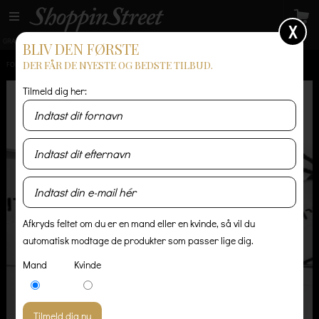
X
GRATIS LEVERING
14 dages returret
Levering 1-3 hverdage
BLIV DEN FØRSTE
DER FÅR DE NYESTE OG BEDSTE TILBUD.
FORSIDE
/
HERRE
/
ACCESSORIES
/
CARHARTT POCKET WARMER
Tilmeld dig her:
Afkryds feltet om du er en mand eller en kvinde, så vil du
automatisk modtage de produkter som passer lige dig.
Mand
Kvinde