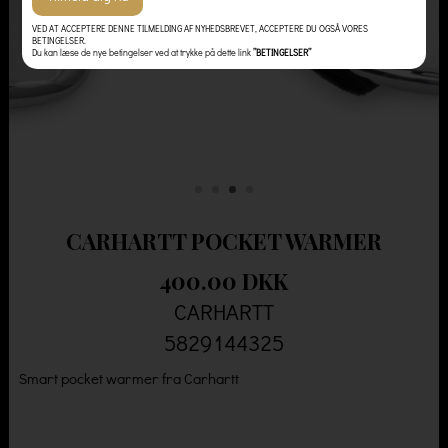
VED AT ACCEPTERE DENNE TILMELDING AF NYHEDSBREVET, ACCEPTERE DU OGSÅ VORES
BETINGELSER.
Du kan læse de nye betingelser ved at trykke på dette link
”BETINGELSER”
CARHARTT POCKET WARMER
400.00 DKK
CARHARTT
5829144325
Smart pocket warmer fra Carhartt