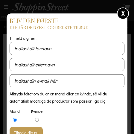
X
GRATIS LEVERING
14 dages returret
Levering 1-3 hverdage
BLIV DEN FØRSTE
DER FÅR DE NYESTE OG BEDSTE TILBUD.
FORSIDE
/
HERRE
/
BUKSER & SHORTS
/
DICKIES - WORK PANT 874 ORIGINAL - KHAKI FARVET B
Tilmeld dig her:
Afkryds feltet om du er en mand eller en kvinde, så vil du
automatisk modtage de produkter som passer lige dig.
Mand
Kvinde