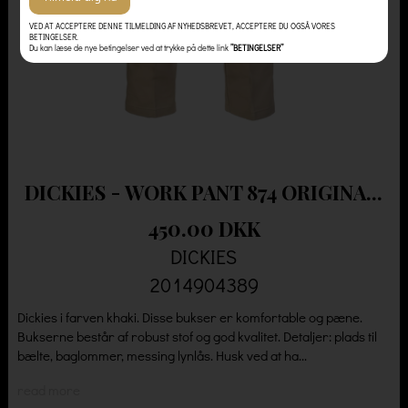
VED AT ACCEPTERE DENNE TILMELDING AF NYHEDSBREVET, ACCEPTERE DU OGSÅ VORES
BETINGELSER.
Du kan læse de nye betingelser ved at trykke på dette link
”BETINGELSER”
DICKIES - WORK PANT 874 ORIGINA...
450.00 DKK
DICKIES
2014904389
Dickies i farven khaki. Disse bukser er komfortable og pæne.
Bukserne består af robust stof og god kvalitet. Detaljer: plads til
bælte, baglommer, messing lynlås. Husk ved at ha...
read more