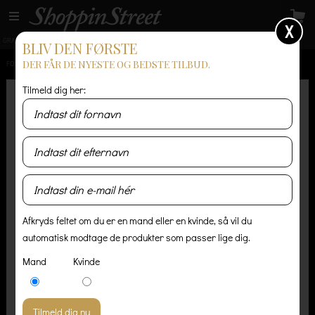
X
GRATIS LEVERING
14 dages returret
Levering 1-3 hverdage
BLIV DEN FØRSTE
DER FÅR DE NYESTE OG BEDSTE TILBUD.
FORSIDE
/
HERRE
/
JAKKER OG FRAKKER
/
LUDWIG WINTER HERREFRAKKE
Tilmeld dig her:
Afkryds feltet om du er en mand eller en kvinde, så vil du
automatisk modtage de produkter som passer lige dig.
Mand
Kvinde