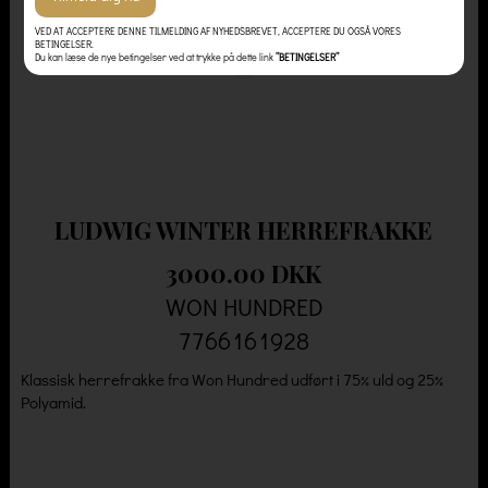
VED AT ACCEPTERE DENNE TILMELDING AF NYHEDSBREVET, ACCEPTERE DU OGSÅ VORES
BETINGELSER.
Du kan læse de nye betingelser ved at trykke på dette link
”BETINGELSER”
LUDWIG WINTER HERREFRAKKE
3000.00 DKK
WON HUNDRED
7766161928
Klassisk herrefrakke fra Won Hundred udført i 75% uld og 25%
Polyamid.