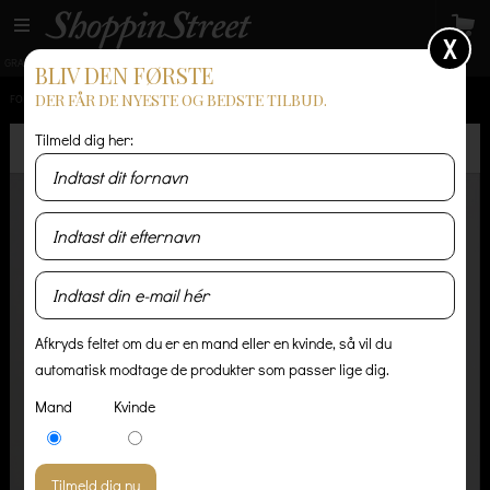
X
GRATIS LEVERING
14 dages returret
Levering 1-3 hverdage
BLIV DEN FØRSTE
DER FÅR DE NYESTE OG BEDSTE TILBUD.
FORSIDE
/
HERRE
/
JAKKER OG FRAKKER
/
NATIVE NORTH LONG BOMBER - JAKKE
Tilmeld dig her:
Afkryds feltet om du er en mand eller en kvinde, så vil du
automatisk modtage de produkter som passer lige dig.
Mand
Kvinde