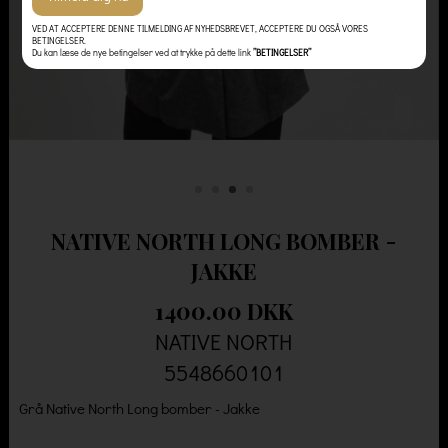
VED AT ACCEPTERE DENNE TILMELDING AF NYHEDSBREVET, ACCEPTERE DU OGSÅ VORES
BETINGELSER.
Du kan læse de nye betingelser ved at trykke på dette link
”BETINGELSER”
NATIVE NORTH LONG BOMBER -
JAKKE
1400.00 DKK
NATIVE NORTH
5548660101
Grå Native North Long bomber - Jakke