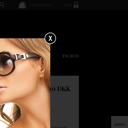
0
INDKØBSKURV
LOGIN
X
GAVEKORT
TILBUD
2100.00 DKK
CH
BRANDS
ført i uld blanding. Husk ved at handle