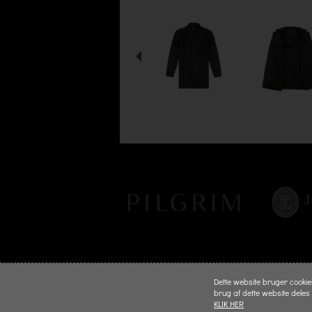
Dette website bruger cookies 
brug af dette website deles
KLIK HER