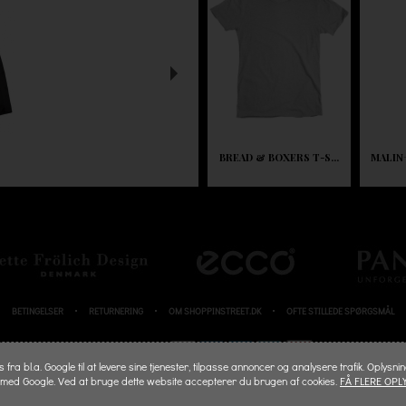
BREAD & BOXERS T-S...
MALIN
BETINGELSER
RETURNERING
OM SHOPPINSTREET.DK
OFTE STILLEDE SPØRGSMÅL
BETALINGSKORT
fra bl.a. Google til at levere sine tjenester, tilpasse annoncer og analysere trafik. Oplysni
 med Google. Ved at bruge dette website accepterer du brugen af cookies.
FÅ FLERE OPL
© 2026 SHOPPINSTREET.DK - ALL RIGHTS RESERVED.