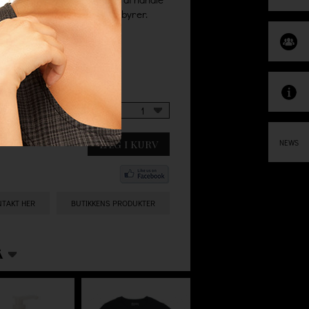
levering uden nogle skjulte gebyrer.
1
LÆG I KURV
NEWS
NTAKT HER
BUTIKKENS PRODUKTER
Å