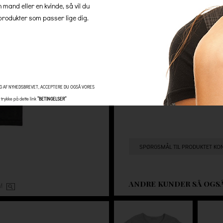
n mand eller en kvinde, så vil du
hos os, så er der altid gratis 
rodukter som passer lige dig.
Antal
G AF NYHEDSBREVET, ACCEPTERE DU OGSÅ VORES
trykke på dette link
”BETINGELSER”
SPØRGSMÅL TIL PRODUKTET KO
ANDRE KUNDER SÅ OGS
OM