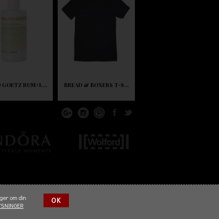
+GOETZ RUM+L...
BREAD & BOXERS T-S...
nger om din
OK
YSNINGER