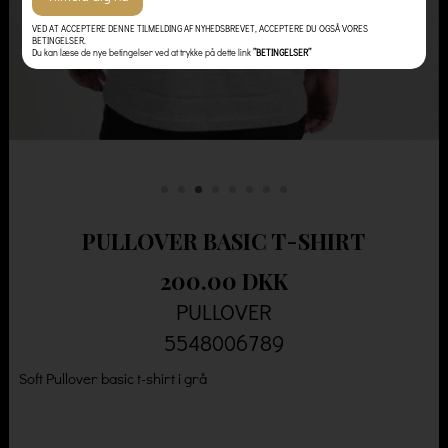
VED AT ACCEPTERE DENNE TILMELDING AF NYHEDSBREVET, ACCEPTERE DU OGSÅ VORES
BETINGELSER.
Du kan læse de nye betingelser ved at trykke på dette link
”BETINGELSER”
PULLOVER BASIC T-SHIRT
200.00 DKK
PULLOVER
5548006789
Soft Pullover basic t-shirt i grå