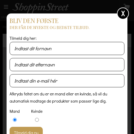
X
GRATIS LEVERING
14 dages returret
Levering 1-3 hverdage
BLIV DEN FØRSTE
DER FÅR DE NYESTE OG BEDSTE TILBUD.
FORSIDE
/
HERRE
/
T-SHIRT OG POLO
/
PULLOVER BASIC T-SHIRT
Tilmeld dig her:
Afkryds feltet om du er en mand eller en kvinde, så vil du
automatisk modtage de produkter som passer lige dig.
Mand
Kvinde