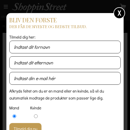
X
GRATIS LEVERING
14 dages returret
Levering 1-3 hverdage
BLIV DEN FØRSTE
DER FÅR DE NYESTE OG BEDSTE TILBUD.
FORSIDE
/
HERRE
/
JEANS
/
RITCHIE 900 - JEANS
Tilmeld dig her:
Afkryds feltet om du er en mand eller en kvinde, så vil du
automatisk modtage de produkter som passer lige dig.
Mand
Kvinde