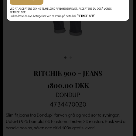
VED AT ACCEPTERE DENNE TILMELDING AF NYHEDSBREVET, ACCEPTERE DU OGSÅ VORES
BETINGELSER.
Du kan læse de nye betingelser ved at trykke på dette link
”BETINGELSER”
RITCHIE 900 - JEANS
1800.00 DKK
DONDUP
4734470020
Slim fit jeans fra Dondup i farven grå og med sorte syninger.
Udført i 92% bomuld, 6% Elastomultiester, 2% elastan. Husk ved at
handle hos os, så er der altid 100% gratis leveri...