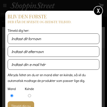
X
GRATIS LEVERING
14 dages returret
Levering 1-3 hverdage
BLIV DEN FØRSTE
DER FÅR DE NYESTE OG BEDSTE TILBUD.
FORSIDE
/
HERRE
/
SKO OG STØVLER
/
SPACEY - BLACK SNEAKERS
Tilmeld dig her:
Afkryds feltet om du er en mand eller en kvinde, så vil du
automatisk modtage de produkter som passer lige dig.
Mand
Kvinde