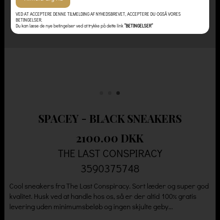
VED AT ACCEPTERE DENNE TILMELDING AF NYHEDSBREVET, ACCEPTERE DU OGSÅ VORES
BETINGELSER.
Du kan læse de nye betingelser ved at trykke på dette link
”BETINGELSER”
SPACEY - BLACK SNEAKERS
2100.00 DKK
THE LAST CONSPIRACY
3590375748
Cool sneakers fra The Last Conspiracy. Sort læder og super god
kvalitet. Husk ved at handle hos os, så er der altid 100% gratis
levering uden minimumsbeløb og ingen skjulte geby...