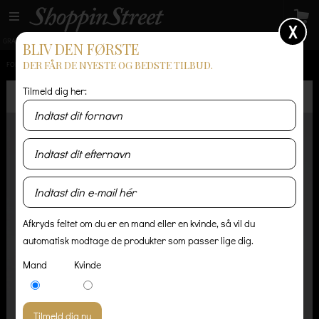
X
GRATIS LEVERING
14 dages returret
Levering 1-3 hverdage
BLIV DEN FØRSTE
DER FÅR DE NYESTE OG BEDSTE TILBUD.
FORSIDE
/
HERRE
/
BUKSER & SHORTS
/
VELOUR JOSHUA - BUKSER
Tilmeld dig her:
Afkryds feltet om du er en mand eller en kvinde, så vil du
automatisk modtage de produkter som passer lige dig.
Mand
Kvinde