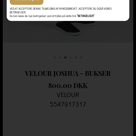
VED AT ACCEPTERE DENNE TILMELDING AF NYHEDSBREVET, ACCEPTERE DU OGSÅ VORES
BETINGELSER.
Du kan læse de nye betingelser ved at trykke på dette link
”BETINGELSER”
VELOUR JOSHUA - BUKSER
800.00 DKK
VELOUR
5547917317