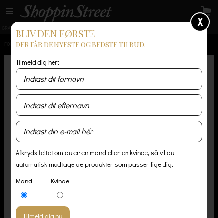
X
GRATIS LEVERING
14 dages returret
Levering 1-3 hverdage
BLIV DEN FØRSTE
DER FÅR DE NYESTE OG BEDSTE TILBUD.
FORSIDE
/
HERRE
/
SKJORTER
/
WEST ARKANSAS E3
Tilmeld dig her:
Afkryds feltet om du er en mand eller en kvinde, så vil du
automatisk modtage de produkter som passer lige dig.
Mand
Kvinde