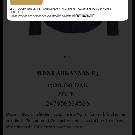
VED AT ACCEPTERE DENNE TILMELDING AF NYHEDSBREVET, ACCEPTERE DU OGSÅ VORES
BETINGELSER.
Du kan læse de nye betingelser ved at trykke på dette link
”BETINGELSER”
WEST ARKANSAS E3
1700.00 DKK
AGLINI
247958634526
Made in Italy slim fit denim skjorte fra Aglini i farven blå. Skjorten
er udført i 98 % bomuld, 2% elastane. Husk ved at handle hos os,
så er der altid 100% gratis levering uden...