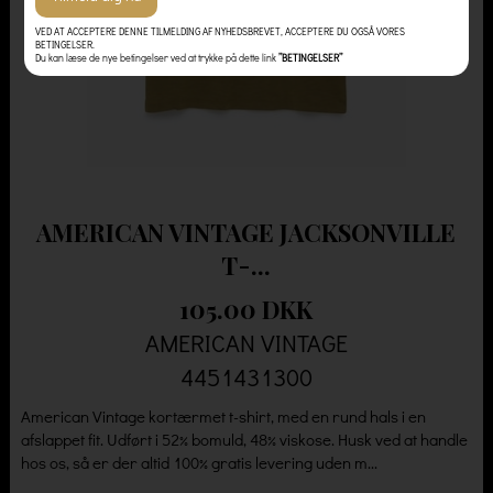
VED AT ACCEPTERE DENNE TILMELDING AF NYHEDSBREVET, ACCEPTERE DU OGSÅ VORES
BETINGELSER.
Du kan læse de nye betingelser ved at trykke på dette link
”BETINGELSER”
AMERICAN VINTAGE JACKSONVILLE
T-...
105.00 DKK
AMERICAN VINTAGE
4451431300
American Vintage kortærmet t-shirt, med en rund hals i en
afslappet fit. Udført i 52% bomuld, 48% viskose. Husk ved at handle
hos os, så er der altid 100% gratis levering uden m...