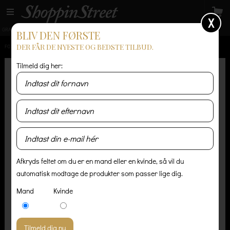
X
GRATIS LEVERING
14 dages returret
Levering 1-3 hverdage
BLIV DEN FØRSTE
DER FÅR DE NYESTE OG BEDSTE TILBUD.
FORSIDE
/
HERRE
/
T-SHIRT OG POLO
/
AMERICAN VINTAGE JACKSONVILLE T-SHIRT - ARMY
Tilmeld dig her:
Afkryds feltet om du er en mand eller en kvinde, så vil du
automatisk modtage de produkter som passer lige dig.
Mand
Kvinde