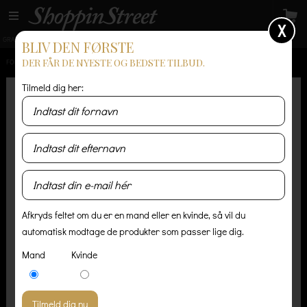
X
GRATIS LEVERING
14 dages returret
Levering 1-3 hverdage
BLIV DEN FØRSTE
DER FÅR DE NYESTE OG BEDSTE TILBUD.
FORSIDE
/
HERRE
/
T-SHIRT OG POLO
/
AMERICAN VINTAGE PLYMOUTH POLO I GRÅ
Tilmeld dig her:
Afkryds feltet om du er en mand eller en kvinde, så vil du
automatisk modtage de produkter som passer lige dig.
Mand
Kvinde