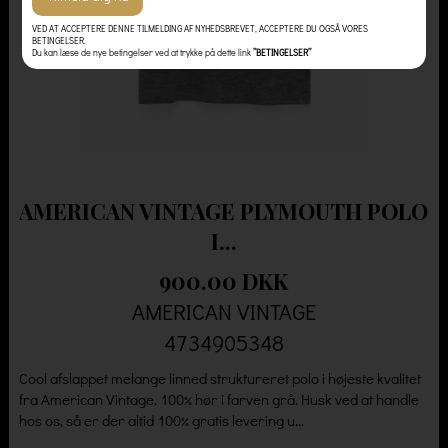
VED AT ACCEPTERE DENNE TILMELDING AF NYHEDSBREVET, ACCEPTERE DU OGSÅ VORES
BETINGELSER.
Du kan læse de nye betingelser ved at trykke på dette link
”BETINGELSER”
AMERICAN VINTAGE PLYMOUTH POLO
I...
900.00 DKK
AMERICAN VINTAGE
4734905348
Cool afslappet melange linned struktureret polo i højeste kvalitet
fra American Vintage. 100% hør i farven grå. Husk ved at handle
hos os, så er der altid 100% gratis levering u...