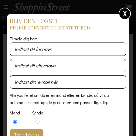
X
GRATIS LEVERING
14 dages returret
Levering 1-3 hverdage
BLIV DEN FØRSTE
DER FÅR DE NYESTE OG BEDSTE TILBUD.
FORSIDE
/
HERRE
/
TRØJER & STRIK
/
AMERICAN VINTAGE SVENLAND HÆTTETRØJE
Tilmeld dig her:
Afkryds feltet om du er en mand eller en kvinde, så vil du
automatisk modtage de produkter som passer lige dig.
Mand
Kvinde