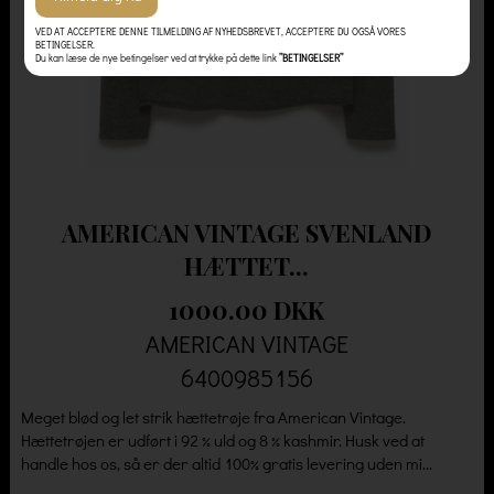
VED AT ACCEPTERE DENNE TILMELDING AF NYHEDSBREVET, ACCEPTERE DU OGSÅ VORES
BETINGELSER.
Du kan læse de nye betingelser ved at trykke på dette link
”BETINGELSER”
AMERICAN VINTAGE SVENLAND
HÆTTET...
1000.00 DKK
AMERICAN VINTAGE
6400985156
Meget blød og let strik hættetrøje fra American Vintage.
Hættetrøjen er udført i 92 % uld og 8 % kashmir. Husk ved at
handle hos os, så er der altid 100% gratis levering uden mi...