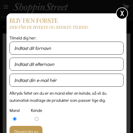
X
GRATIS LEVERING
14 dages returret
Levering 1-3 hverdage
BLIV DEN FØRSTE
DER FÅR DE NYESTE OG BEDSTE TILBUD.
FORSIDE
/
HERRE
/
ACCESSORIES
/
ANDERSON'S SORT FLETTET BÆLTE I NYLON/RUSKIND
Tilmeld dig her:
Afkryds feltet om du er en mand eller en kvinde, så vil du
automatisk modtage de produkter som passer lige dig.
Mand
Kvinde