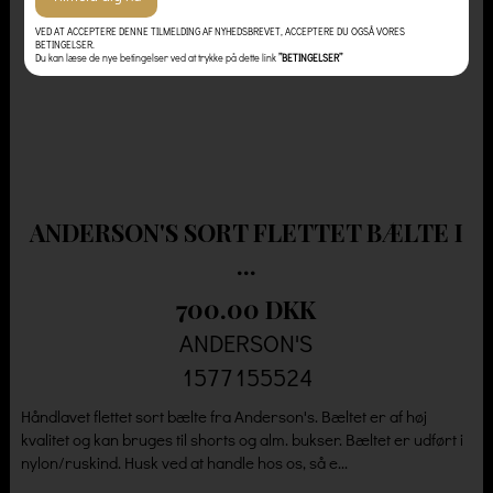
VED AT ACCEPTERE DENNE TILMELDING AF NYHEDSBREVET, ACCEPTERE DU OGSÅ VORES
BETINGELSER.
Du kan læse de nye betingelser ved at trykke på dette link
”BETINGELSER”
ANDERSON'S SORT FLETTET BÆLTE I
...
700.00 DKK
ANDERSON'S
1577155524
Håndlavet flettet sort bælte fra Anderson's. Bæltet er af høj
kvalitet og kan bruges til shorts og alm. bukser. Bæltet er udført i
nylon/ruskind. Husk ved at handle hos os, så e...