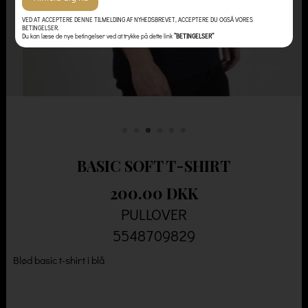
VED AT ACCEPTERE DENNE TILMELDING AF NYHEDSBREVET, ACCEPTERE DU OGSÅ VORES
BETINGELSER.
Du kan læse de nye betingelser ved at trykke på dette link
”BETINGELSER”
BASIC SOFT T-SHIRT
200.00 DKK
PULLOVER
5548709829
Blød basic t-shirt i blå