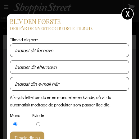
X
GRATIS LEVERING
14 dages returret
Levering 1-3 hverdage
BLIV DEN FØRSTE
DER FÅR DE NYESTE OG BEDSTE TILBUD.
FORSIDE
/
HERRE
/
T-SHIRT OG POLO
/
BASIC SOFT T-SHIRT
Tilmeld dig her:
Afkryds feltet om du er en mand eller en kvinde, så vil du
automatisk modtage de produkter som passer lige dig.
Mand
Kvinde