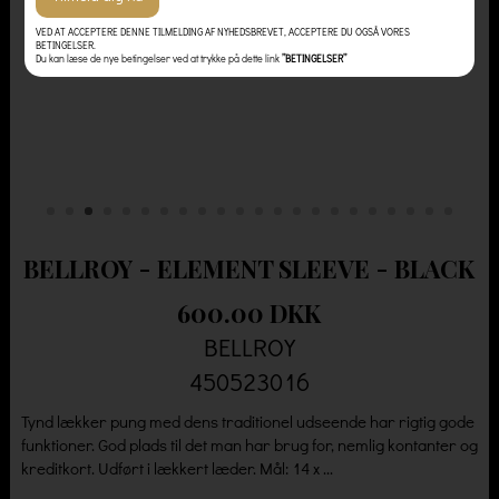
VED AT ACCEPTERE DENNE TILMELDING AF NYHEDSBREVET, ACCEPTERE DU OGSÅ VORES
BETINGELSER.
Du kan læse de nye betingelser ved at trykke på dette link
”BETINGELSER”
BELLROY - ELEMENT SLEEVE - BLACK
600.00 DKK
BELLROY
450523016
Tynd lækker pung med dens traditionel udseende har rigtig gode
funktioner. God plads til det man har brug for, nemlig kontanter og
kreditkort. Udført i lækkert læder. Mål: 14 x ...