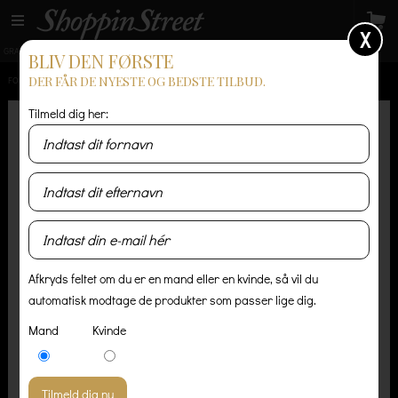
X
GRATIS LEVERING
14 dages returret
Levering 1-3 hverdage
BLIV DEN FØRSTE
DER FÅR DE NYESTE OG BEDSTE TILBUD.
FORSIDE
/
HERRE
/
ACCESSORIES
/
BELLROY - ELEMENT SLEEVE - BLACK
Tilmeld dig her:
Afkryds feltet om du er en mand eller en kvinde, så vil du
automatisk modtage de produkter som passer lige dig.
Mand
Kvinde