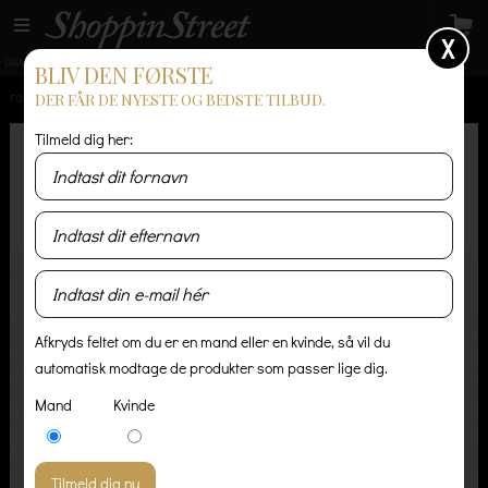
X
GRATIS LEVERING
14 dages returret
Levering 1-3 hverdage
BLIV DEN FØRSTE
DER FÅR DE NYESTE OG BEDSTE TILBUD.
FORSIDE
/
HERRE
/
ACCESSORIES
/
BELLROY NOTE SLEEVE - BURNT ORANGE
Tilmeld dig her:
Afkryds feltet om du er en mand eller en kvinde, så vil du
automatisk modtage de produkter som passer lige dig.
Mand
Kvinde