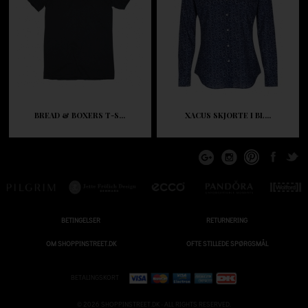
BREAD & BOXERS T-S...
XACUS SKJORTE I BL...
BETINGELSER
RETURNERING
OM SHOPPINSTREET.DK
OFTE STILLEDE SPØRGSMÅL
BETALINGSKORT
© 2026 SHOPPINSTREET.DK - ALL RIGHTS RESERVED.