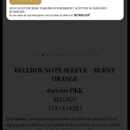
VED AT ACCEPTERE DENNE TILMELDING AF NYHEDSBREVET, ACCEPTERE DU OGSÅ VORES
BETINGELSER.
Du kan læse de nye betingelser ved at trykke på dette link
”BETINGELSER”
BELLROY NOTE SLEEVE - BURNT
ORANGE
650.00 DKK
BELLROY
7741414281
Tynd lækker orange pung med dens traditionel udseende har
rigtig gode funktioner. God plads til det man har brug for, nemlig