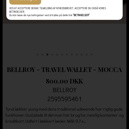
VED AT ACCEPTERE DENNE TILMELDING AF NYHEDSBREVET, ACCEPTERE DU OGSÅ VORES
BETINGELSER.
Du kan læse de nye betingelser ved at trykke på dette link
”BETINGELSER”
BELLROY - TRAVEL WALLET - MOCCA
800.00 DKK
BELLROY
2595595461
Tynd lækker pung med dens traditionel udseende har rigtig gode
funktioner. God plads til det man har brug for, nemlig kontanter og
kreditkort. Udført i lækkert læder. Mål: 9.7 x...