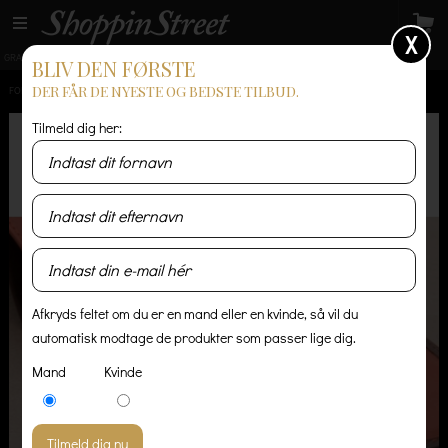
X
GRATIS LEVERING
14 dages returret
Levering 1-3 hverdage
BLIV DEN FØRSTE
DER FÅR DE NYESTE OG BEDSTE TILBUD.
FORSIDE
/
HERRE
/
ACCESSORIES
/
BELLROY - TRAVEL WALLET - MOCCA
Tilmeld dig her:
Afkryds feltet om du er en mand eller en kvinde, så vil du
automatisk modtage de produkter som passer lige dig.
Mand
Kvinde