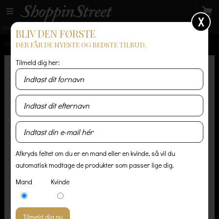
X
GRATIS LEVERING
14 dages returret
Levering 1-3 hverdage
BLIV DEN FØRSTE
DER FÅR DE NYESTE OG BEDSTE TILBUD.
FORSIDE
/
HERRE
/
SKJORTER
/
BUTTON DOWN SHIRT - RED/BLACK
Tilmeld dig her:
Afkryds feltet om du er en mand eller en kvinde, så vil du
automatisk modtage de produkter som passer lige dig.
Mand
Kvinde