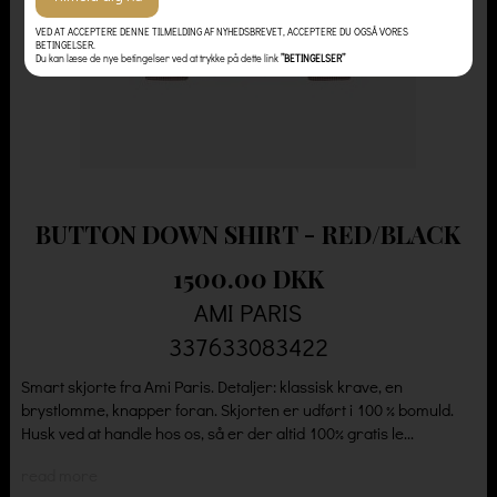
VED AT ACCEPTERE DENNE TILMELDING AF NYHEDSBREVET, ACCEPTERE DU OGSÅ VORES
BETINGELSER.
Du kan læse de nye betingelser ved at trykke på dette link
”BETINGELSER”
BUTTON DOWN SHIRT - RED/BLACK
1500.00 DKK
AMI PARIS
337633083422
Smart skjorte fra Ami Paris. Detaljer: klassisk krave, en
brystlomme, knapper foran. Skjorten er udført i 100 % bomuld.
Husk ved at handle hos os, så er der altid 100% gratis le...
read more