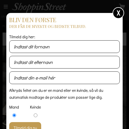
X
GRATIS LEVERING
14 dages returret
Levering 1-3 hverdage
BLIV DEN FØRSTE
DER FÅR DE NYESTE OG BEDSTE TILBUD.
FORSIDE
/
HERRE
/
TRØJER & STRIK
/
CARHARTT HÆTTETRØJE - MØRKEGRÅ
Tilmeld dig her:
Afkryds feltet om du er en mand eller en kvinde, så vil du
automatisk modtage de produkter som passer lige dig.
Mand
Kvinde