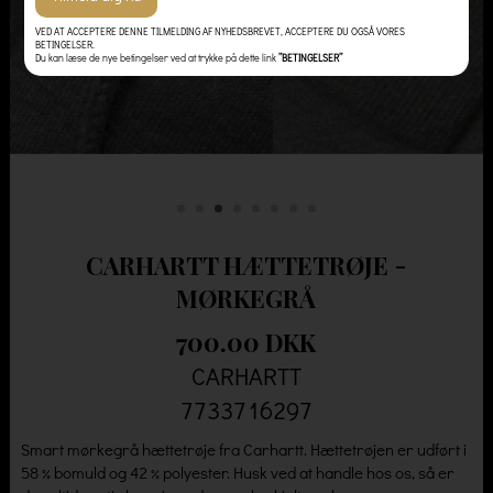
VED AT ACCEPTERE DENNE TILMELDING AF NYHEDSBREVET, ACCEPTERE DU OGSÅ VORES
BETINGELSER.
Du kan læse de nye betingelser ved at trykke på dette link
”BETINGELSER”
CARHARTT HÆTTETRØJE -
MØRKEGRÅ
700.00 DKK
CARHARTT
7733716297
Smart mørkegrå hættetrøje fra Carhartt. Hættetrøjen er udført i
58 % bomuld og 42 % polyester. Husk ved at handle hos os, så er