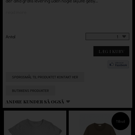
der altid gratis levering uden nogle skjulte geby...
read more
Antal
1
LÆG I KURV
SPØRGSMÅL TIL PRODUKTET KONTAKT HER
BUTIKKENS PRODUKTER
ANDRE KUNDER SÅ OGSÅ
Tilbud