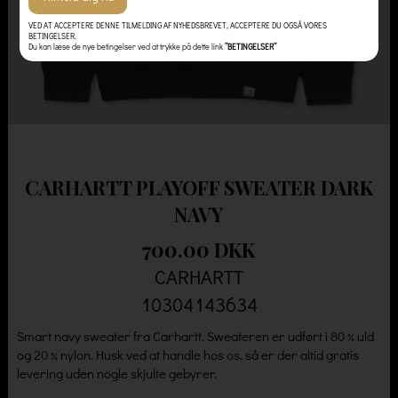
VED AT ACCEPTERE DENNE TILMELDING AF NYHEDSBREVET, ACCEPTERE DU OGSÅ VORES
BETINGELSER.
Du kan læse de nye betingelser ved at trykke på dette link
”BETINGELSER”
CARHARTT PLAYOFF SWEATER DARK
NAVY
700.00 DKK
CARHARTT
10304143634
Smart navy sweater fra Carhartt. Sweateren er udført i 80 % uld
og 20 % nylon. Husk ved at handle hos os, så er der altid gratis
levering uden nogle skjulte gebyrer.