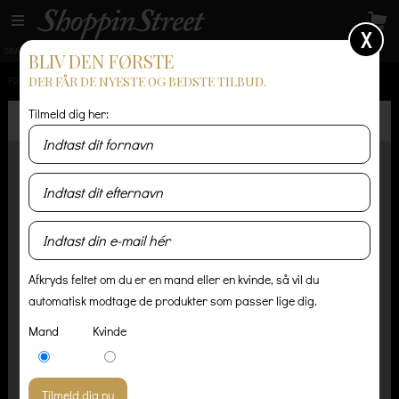
X
GRATIS LEVERING
14 dages returret
Levering 1-3 hverdage
BLIV DEN FØRSTE
DER FÅR DE NYESTE OG BEDSTE TILBUD.
FORSIDE
/
HERRE
/
TRØJER & STRIK
/
CARHARTT PLAYOFF SWEATER DARK NAVY
Tilmeld dig her:
Afkryds feltet om du er en mand eller en kvinde, så vil du
automatisk modtage de produkter som passer lige dig.
Mand
Kvinde