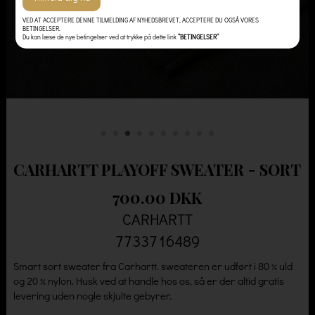
VED AT ACCEPTERE DENNE TILMELDING AF NYHEDSBREVET, ACCEPTERE DU OGSÅ VORES
BETINGELSER.
Du kan læse de nye betingelser ved at trykke på dette link
”BETINGELSER”
CARHARTT PLAYOFF SWEATER - SORT
700.00 DKK
CARHARTT
7733716489
Smart sort sweater fra Carhartt. sweateren er udført i 80 % uld
og 20 % nylon. Husk ved at handle hos os, så er der altid gratis
levering uden nogle skjulte gebyrer.