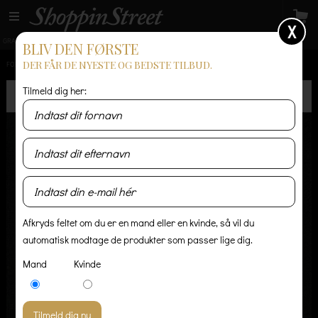
X
GRATIS LEVERING
14 dages returret
Levering 1-3 hverdage
BLIV DEN FØRSTE
DER FÅR DE NYESTE OG BEDSTE TILBUD.
FORSIDE
/
HERRE
/
TRØJER & STRIK
/
CARHARTT PLAYOFF SWEATER - SORT
Tilmeld dig her:
Afkryds feltet om du er en mand eller en kvinde, så vil du
automatisk modtage de produkter som passer lige dig.
Mand
Kvinde