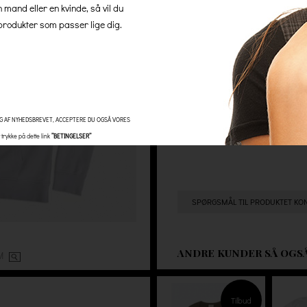
n mand eller en kvinde, så vil du
100 % økologisk bomuld. Husk v
rodukter som passer lige dig.
gratis levering uden nogle skj
read more
Antal
G AF NYHEDSBREVET, ACCEPTERE DU OGSÅ VORES
trykke på dette link
”BETINGELSER”
SPØRGSMÅL TIL PRODUKTET KO
ANDRE KUNDER SÅ OGS
OM
Tilbud