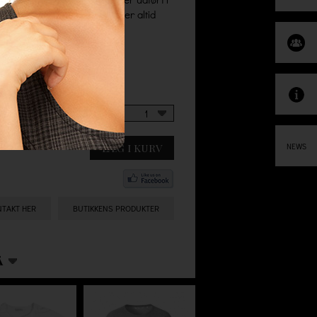
ed at handle hos os, så er der altid
ulte gebyrer.
1
LÆG I KURV
NEWS
NTAKT HER
BUTIKKENS PRODUKTER
Å