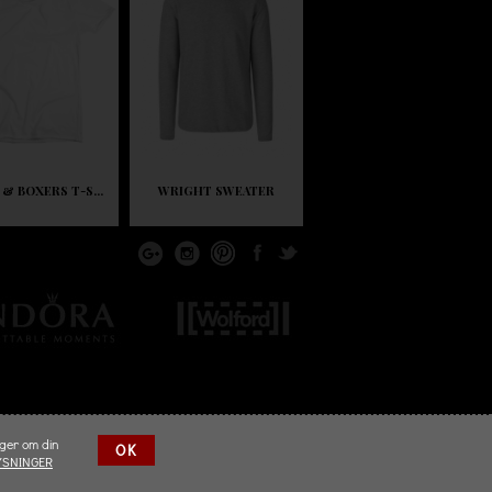
 & BOXERS T-S...
WRIGHT SWEATER
nger om din
OK
YSNINGER