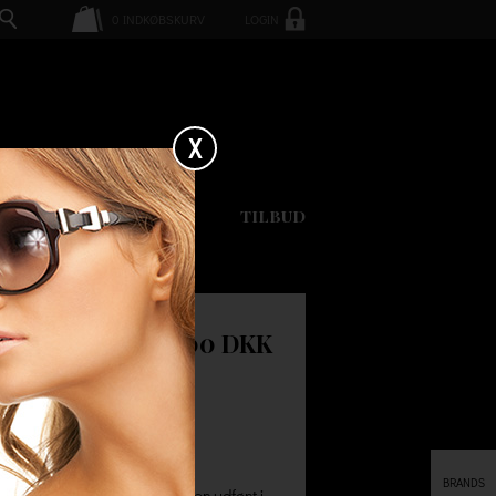
0
INDKØBSKURV
LOGIN
X
GAVEKORT
TILBUD
 ZIP
600.00 DKK
RDS
BRANDS
ful Standards. Hættetrøjen er udført i