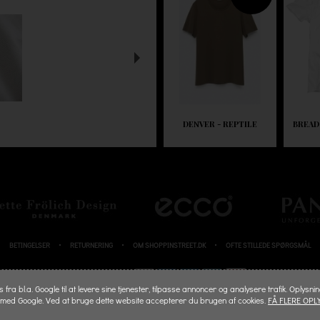
DENVER - REPTILE
BREAD
BETINGELSER
RETURNERING
OM SHOPPINSTREET.DK
OFTE STILLEDE SPØRGSMÅL
BETALINGSKORT
fra bl.a. Google til at levere sine tjenester, tilpasse annoncer og analysere trafik. Oplysni
 med Google. Ved at bruge dette website accepterer du brugen af cookies.
FÅ FLERE OPL
© 2026 SHOPPINSTREET.DK - ALL RIGHTS RESERVED.