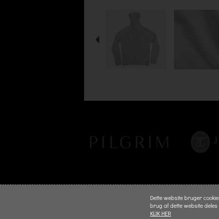
Dette website bruger cookies 
brug af dette website deles
KLIK HER