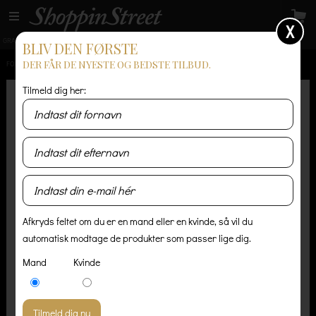
X
GRATIS LEVERING
14 dages returret
Levering 1-3 hverdage
BLIV DEN FØRSTE
DER FÅR DE NYESTE OG BEDSTE TILBUD.
FORSIDE
/
HERRE
/
BUKSER & SHORTS
/
ELASTICATED WAIST BERMUDA SHORTS - GREY
Tilmeld dig her:
Afkryds feltet om du er en mand eller en kvinde, så vil du
automatisk modtage de produkter som passer lige dig.
Mand
Kvinde