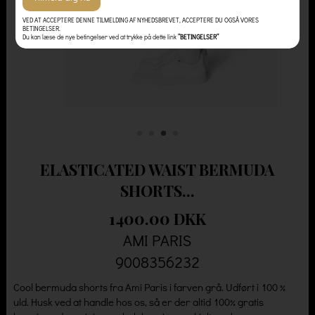
VED AT ACCEPTERE DENNE TILMELDING AF NYHEDSBREVET, ACCEPTERE DU OGSÅ VORES
BETINGELSER.
Du kan læse de nye betingelser ved at trykke på dette link
”BETINGELSER”
ELASTICATED WAIST BERMUDA
SHORTS...
1400.00 DKK
AMI PARIS
9008356232
Cool bermuda shorts fra Ami Paris i farven grå. Udført i 100 %
uld. Husk ved at handle hos os, så er der altid 100% gratis