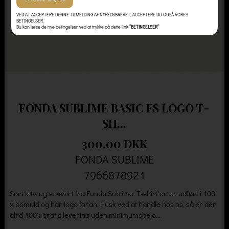
VED AT ACCEPTERE DENNE TILMELDING AF NYHEDSBREVET, ACCEPTERE DU OGSÅ VORES
BETINGELSER.
Du kan læse de nye betingelser ved at trykke på dette link
”BETINGELSER”
FONDA SUBLIME BASIC FS LOGO T-
SH...
300.00 DKK
FONDA SUBLIME
7966878921
Sort letvægts t-shirt fra Fonda Sublime. T-shirt'en er udført i 100
% bomuld og har logo foran. Husk ved at handle hos os, så er der
altid 100% gratis levering uden minimumsbelø...