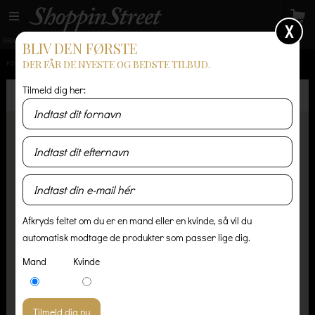
X
GRATIS LEVERING
14 dages returret
Levering 1-3 hverdage
BLIV DEN FØRSTE
DER FÅR DE NYESTE OG BEDSTE TILBUD.
FORSIDE
/
HERRE
/
T-SHIRT OG POLO
/
FONDA SUBLIME BASIC FS LOGO T-SHIRT SORT
Tilmeld dig her:
Afkryds feltet om du er en mand eller en kvinde, så vil du
automatisk modtage de produkter som passer lige dig.
Mand
Kvinde