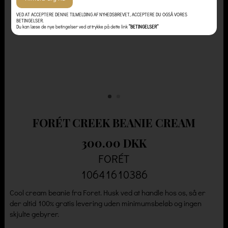
VED AT ACCEPTERE DENNE TILMELDING AF NYHEDSBREVET, ACCEPTERE DU OGSÅ VORES
BETINGELSER.
Du kan læse de nye betingelser ved at trykke på dette link
”BETINGELSER”
FORÉT CREEK BEANIE CREAM
300.00 DKK
FORÉT
10641610386
Cool cream beanie fra Foret. Husk ved at handle hos os, så er
der altid 100% gratis levering uden minimumsbeløb og ingen
skjulte gebyrer.