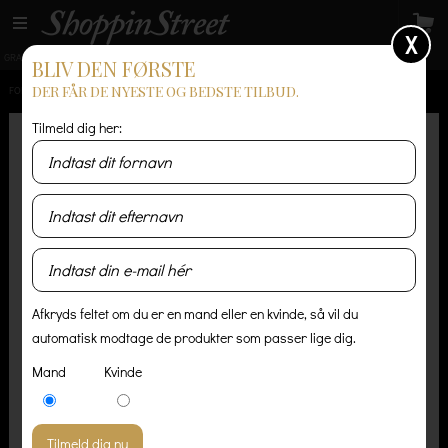
X
GRATIS LEVERING
14 dages returret
Levering 1-3 hverdage
BLIV DEN FØRSTE
DER FÅR DE NYESTE OG BEDSTE TILBUD.
FORSIDE
/
HERRE
/
ACCESSORIES
/
FORÉT CREEK BEANIE CREAM
Tilmeld dig her:
Afkryds feltet om du er en mand eller en kvinde, så vil du
automatisk modtage de produkter som passer lige dig.
Mand
Kvinde