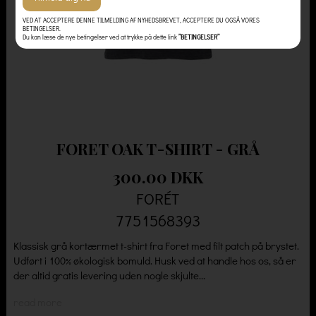
VED AT ACCEPTERE DENNE TILMELDING AF NYHEDSBREVET, ACCEPTERE DU OGSÅ VORES
BETINGELSER.
Du kan læse de nye betingelser ved at trykke på dette link
”BETINGELSER”
FORET OAK T-SHIRT - GRÅ
300.00 DKK
FORÉT
7751568393
Klassisk grå kortærmet t-shirt fra Foret med filt patch på brystet.
Udført i 100% økologisk bomuld. Husk ved at handle hos os, så er
der altid gratis levering uden nogle skjulte...
read more