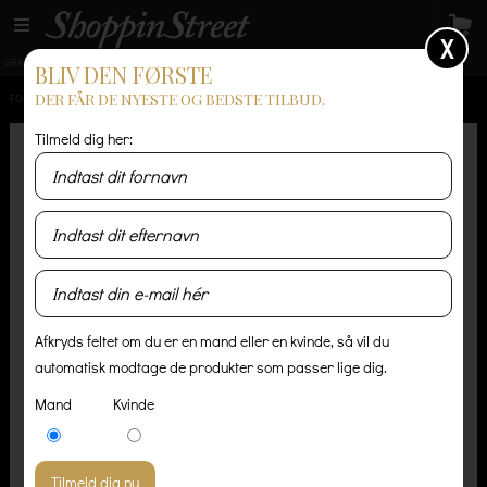
X
GRATIS LEVERING
14 dages returret
Levering 1-3 hverdage
BLIV DEN FØRSTE
DER FÅR DE NYESTE OG BEDSTE TILBUD.
FORSIDE
/
HERRE
/
T-SHIRT OG POLO
/
FORET OAK T-SHIRT - GRÅ
Tilmeld dig her:
Afkryds feltet om du er en mand eller en kvinde, så vil du
automatisk modtage de produkter som passer lige dig.
Mand
Kvinde