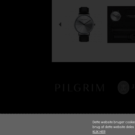
Dette website bruger cookies 
brug af dette website deles
KLIK HER