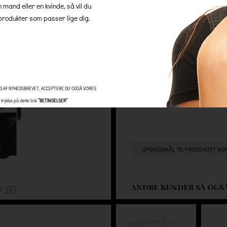
n mand eller en kvinde, så vil du
så er der altid 100% gratis l
rodukter som passer lige dig.
skjulte gebyrer.
Antal
G AF NYHEDSBREVET, ACCEPTERE DU OGSÅ VORES
trykke på dette link
”BETINGELSER”
SPØRGSMÅL TIL PRODUKTET KO
ANDRE KUNDER SÅ OGS
OM