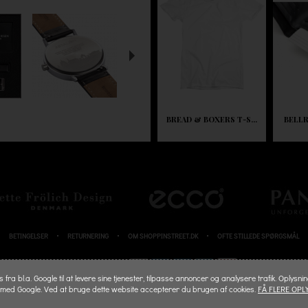
BREAD & BOXERS T-S...
BELLR
BETINGELSER
RETURNERING
OM SHOPPINSTREET.DK
OFTE STILLEDE SPØRGSMÅL
BETALINGSKORT
fra bl.a. Google til at levere sine tjenester, tilpasse annoncer og analysere trafik. Oplysni
 med Google. Ved at bruge dette website accepterer du brugen af cookies.
FÅ FLERE OPL
© 2026 SHOPPINSTREET.DK - ALL RIGHTS RESERVED.