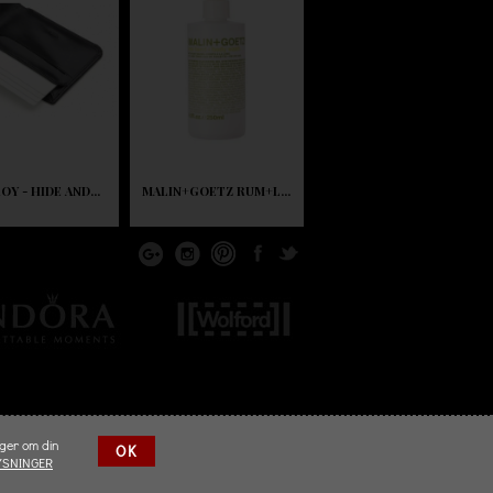
OY - HIDE AND...
MALIN+GOETZ RUM+L...
nger om din
OK
YSNINGER