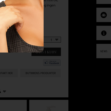
evering uden minimumsbeløb og ingen
1
LÆG I KURV
NEWS
NTAKT HER
BUTIKKENS PRODUKTER
Å