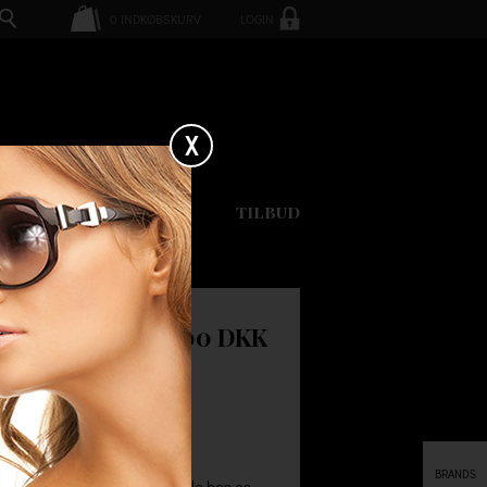
0
INDKØBSKURV
LOGIN
X
GAVEKORT
TILBUD
EN
1000.00 DKK
..
BRANDS
farven sort. Husk ved at handle hos os,