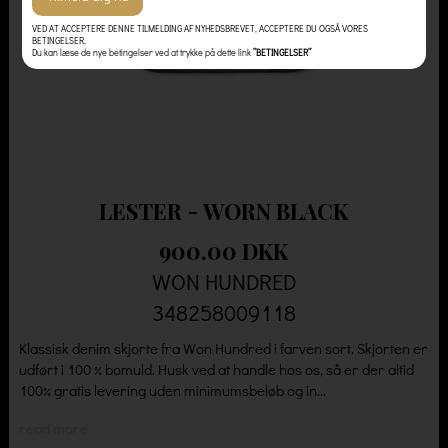
VED AT ACCEPTERE DENNE TILMELDING AF NYHEDSBREVET, ACCEPTERE DU OGSÅ VORES
BETINGELSER.
Du kan læse de nye betingelser ved at trykke på dette link
”BETINGELSER”
LESTER - WORN BLACK
900.00 DKK
WON HUNDRED
348258009118
Klassisk denim skjorte fra Won Hundred i farven sort. Skjorten er
udført i 100 % bomuld. Husk ved at handle hos os, så er der altid
100% gratis levering uden minimumsbeløb og in...
read more