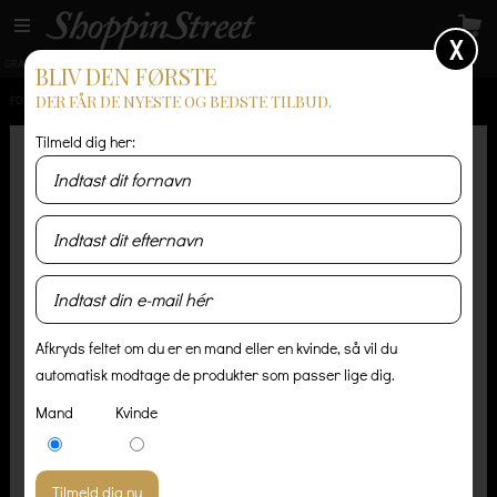
X
GRATIS LEVERING
14 dages returret
Levering 1-3 hverdage
BLIV DEN FØRSTE
DER FÅR DE NYESTE OG BEDSTE TILBUD.
FORSIDE
/
HERRE
/
SKJORTER
/
LESTER - WORN BLACK
Tilmeld dig her:
Afkryds feltet om du er en mand eller en kvinde, så vil du
automatisk modtage de produkter som passer lige dig.
Mand
Kvinde