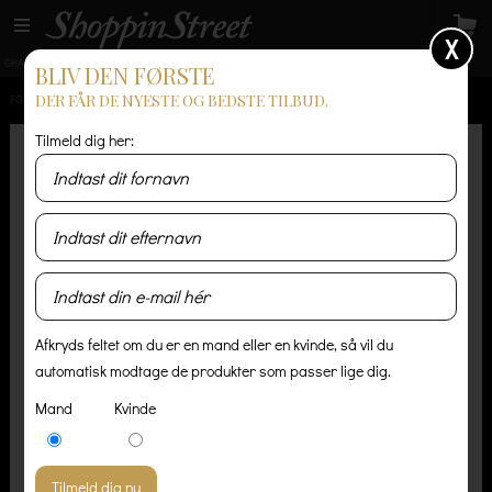
X
GRATIS LEVERING
14 dages returret
Levering 1-3 hverdage
BLIV DEN FØRSTE
DER FÅR DE NYESTE OG BEDSTE TILBUD.
FORSIDE
/
SKØNHED
Tilmeld dig her:
Afkryds feltet om du er en mand eller en kvinde, så vil du
automatisk modtage de produkter som passer lige dig.
Mand
Kvinde