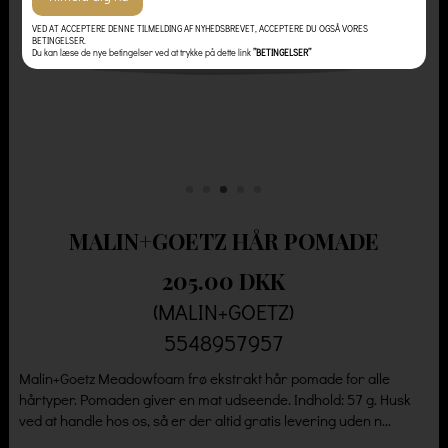
VED AT ACCEPTERE DENNE TILMELDING AF NYHEDSBREVET, ACCEPTERE DU OGSÅ VORES
BETINGELSER.
Du kan læse de nye betingelser ved at trykke på dette link
”BETINGELSER”
MALIN+GOETZ HÅR POMADE
205.00 DKK
(MALIN+GOETZ)
5548957957
Malin+Goetz Meadowfoam frø ekstrakt hår pomade for alle
hårtyper. Pomaden giver en mat udseende. Indhold: 57 g. Husk
ved at handle hos os, så er der altid gratis levering uden n...