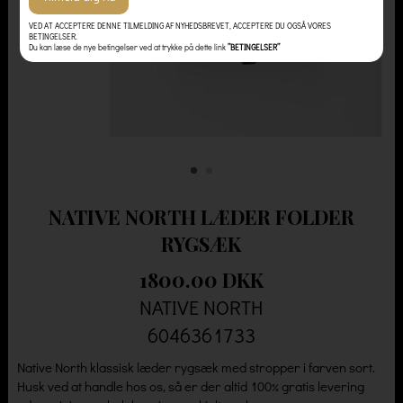
VED AT ACCEPTERE DENNE TILMELDING AF NYHEDSBREVET, ACCEPTERE DU OGSÅ VORES
BETINGELSER.
Du kan læse de nye betingelser ved at trykke på dette link
”BETINGELSER”
NATIVE NORTH LÆDER FOLDER
RYGSÆK
1800.00 DKK
NATIVE NORTH
6046361733
Native North klassisk læder rygsæk med stropper i farven sort.
Husk ved at handle hos os, så er der altid 100% gratis levering