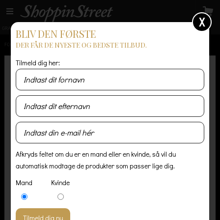
X
GRATIS LEVERING
14 dages returret
Levering 1-3 hverdage
BLIV DEN FØRSTE
DER FÅR DE NYESTE OG BEDSTE TILBUD.
FORSIDE
/
HERRE
/
ACCESSORIES
/
NATIVE NORTH LÆDER FOLDER RYGSÆK
Tilmeld dig her:
Afkryds feltet om du er en mand eller en kvinde, så vil du
automatisk modtage de produkter som passer lige dig.
Mand
Kvinde