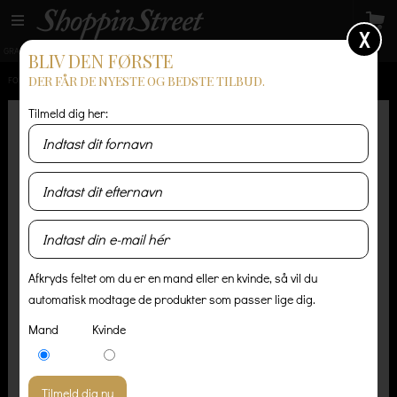
X
GRATIS LEVERING
14 dages returret
Levering 1-3 hverdage
BLIV DEN FØRSTE
DER FÅR DE NYESTE OG BEDSTE TILBUD.
FORSIDE
/
HERRE
/
ACCESSORIES
/
NATIVE NORTH NORTHERN BEANIE
Tilmeld dig her:
Afkryds feltet om du er en mand eller en kvinde, så vil du
automatisk modtage de produkter som passer lige dig.
Mand
Kvinde