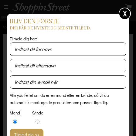
X
GRATIS LEVERING
14 dages returret
Levering 1-3 hverdage
BLIV DEN FØRSTE
DER FÅR DE NYESTE OG BEDSTE TILBUD.
FORSIDE
/
HERRE
/
SKO OG STØVLER
/
NEW BALANCE M991EKS
Tilmeld dig her:
Afkryds feltet om du er en mand eller en kvinde, så vil du
automatisk modtage de produkter som passer lige dig.
Mand
Kvinde