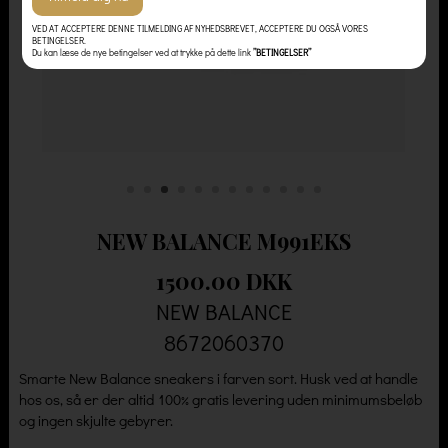
VED AT ACCEPTERE DENNE TILMELDING AF NYHEDSBREVET, ACCEPTERE DU OGSÅ VORES
BETINGELSER.
Du kan læse de nye betingelser ved at trykke på dette link
”BETINGELSER”
NEW BALANCE M991EKS
1500.00 DKK
NEW BALANCE
8672060370
Smarte New Balance sneakers i farven sort. Husk ved at handle
hos os, så er der altid 100% gratis levering uden minimumsbeløb
og ingen skjulte gebyrer.