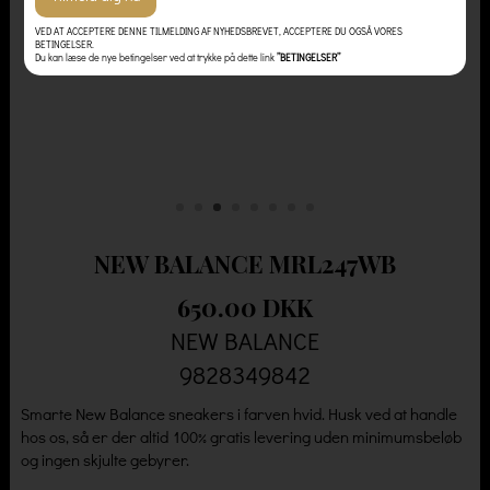
VED AT ACCEPTERE DENNE TILMELDING AF NYHEDSBREVET, ACCEPTERE DU OGSÅ VORES
BETINGELSER.
Du kan læse de nye betingelser ved at trykke på dette link
”BETINGELSER”
NEW BALANCE MRL247WB
650.00 DKK
NEW BALANCE
9828349842
Smarte New Balance sneakers i farven hvid. Husk ved at handle
hos os, så er der altid 100% gratis levering uden minimumsbeløb
og ingen skjulte gebyrer.