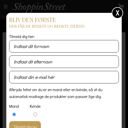
X
GRATIS LEVERING
14 dages returret
Levering 1-3 hverdage
BLIV DEN FØRSTE
DER FÅR DE NYESTE OG BEDSTE TILBUD.
FORSIDE
/
HERRE
/
SKO OG STØVLER
/
NEW BALANCE MRL247WB
Tilmeld dig her:
Afkryds feltet om du er en mand eller en kvinde, så vil du
automatisk modtage de produkter som passer lige dig.
Mand
Kvinde