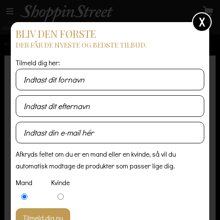
X
GRATIS LEVERING
14 dages returret
Levering 1-3 hverdage
BLIV DEN FØRSTE
DER FÅR DE NYESTE OG BEDSTE TILBUD.
FORSIDE
/
HERRE
/
JAKKER OG FRAKKER
/
PATAGONIA BETTER SWEATER
Tilmeld dig her:
Afkryds feltet om du er en mand eller en kvinde, så vil du
automatisk modtage de produkter som passer lige dig.
Mand
Kvinde