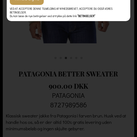
VED AT ACCEPTERE DENNE TILMELDING AF NYHEDSBREVET, ACCEPTERE DU OGSÅ VORES
BETINGELSER.
Du kan læse de nye betingelser ved at trykke på dette link
”BETINGELSER”
PATAGONIA BETTER SWEATER
900.00 DKK
PATAGONIA
8727989586
Klassisk sweater jakke fra Patagonia i farven brun. Husk ved at
handle hos os, så er der altid 100% gratis levering uden
minimumsbeløb og ingen skjulte gebyrer.