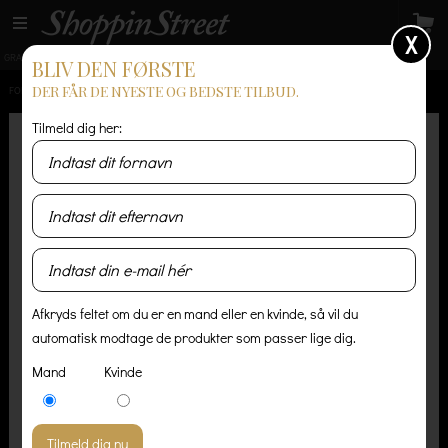
X
GRATIS LEVERING
14 dages returret
Levering 1-3 hverdage
BLIV DEN FØRSTE
DER FÅR DE NYESTE OG BEDSTE TILBUD.
FORSIDE
/
HERRE
/
ACCESSORIES
/
PATAGONIA BRODEO BEANIE
Tilmeld dig her:
Afkryds feltet om du er en mand eller en kvinde, så vil du
automatisk modtage de produkter som passer lige dig.
Mand
Kvinde