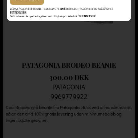
VED AT ACCEPTERE DENNE TILMELDING AF NYHEDSBREVET, ACCEPTERE DU OGSÅ VORES
BETINGELSER.
Du kan læse de nye betingelser ved at trykke på dette link
”BETINGELSER”
PATAGONIA BRODEO BEANIE
300.00 DKK
PATAGONIA
9969779922
Cool Brodeo grå beanie fra Patagonia. Husk ved at handle hos os,
så er der altid 100% gratis levering uden minimumsbeløb og
ingen skjulte gebyrer.