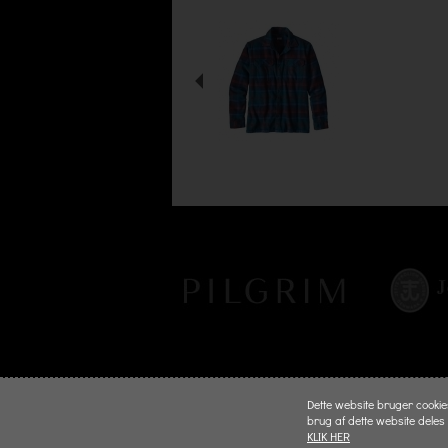
Dette website bruger cookies 
brug af dette website deles
KLIK HER