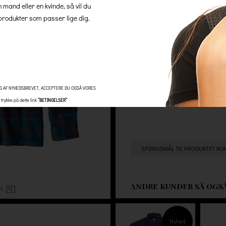
n mand eller en kvinde, så vil du
så er der altid 100% gratis l
rodukter som passer lige dig.
skjulte gebyrer.
Antal
G AF NYHEDSBREVET, ACCEPTERE DU OGSÅ VORES
trykke på dette link
”BETINGELSER”
SPØRGSMÅL TIL PRODUKTET KO
ANDRE KUNDER SÅ OGS
OM
Nyhed