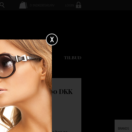
0
INDKØBSKURV
LOGIN
X
GAVEKORT
TILBUD
D
700.00 DKK
BRANDS
a Patagonia. Husk ved at handle hos os,