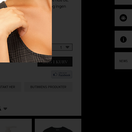
evering uden minimumsbeløb og ingen
1
LÆG I KURV
NEWS
NTAKT HER
BUTIKKENS PRODUKTER
Å