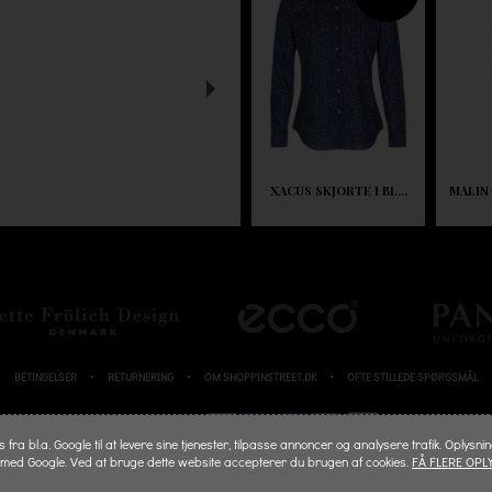
XACUS SKJORTE I BL...
MALIN
BETINGELSER
RETURNERING
OM SHOPPINSTREET.DK
OFTE STILLEDE SPØRGSMÅL
BETALINGSKORT
fra bl.a. Google til at levere sine tjenester, tilpasse annoncer og analysere trafik. Oplysni
 med Google. Ved at bruge dette website accepterer du brugen af cookies.
FÅ FLERE OPL
© 2026 SHOPPINSTREET.DK - ALL RIGHTS RESERVED.