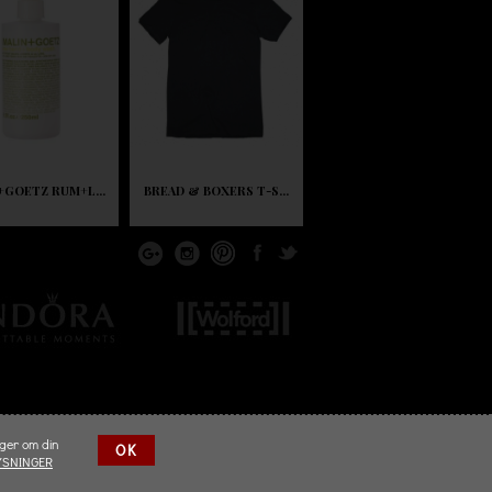
+GOETZ RUM+L...
BREAD & BOXERS T-S...
nger om din
OK
YSNINGER