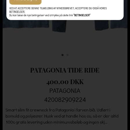
VED AT ACCEPTERE DENNE TILMELDING AF NYHEDSBREVET, ACCEPTERE DU OGSÅ VORES
BETINGELSER.
Du kan læse de nye betingelser ved at trykke på dette link
”BETINGELSER”
PATAGONIA TIDE RIDE
400.00 DKK
PATAGONIA
420082909224
Smart slim fit crewneck fra Patagonia i farven blå. Udført i
bomuld og polyester. Husk ved at handle hos os, så er der altid
100% gratis levering uden minimumsbeløb og ingen skj...