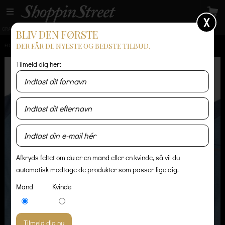
X
GRATIS LEVERING
14 dages returret
Levering 1-3 hverdage
BLIV DEN FØRSTE
DER FÅR DE NYESTE OG BEDSTE TILBUD.
FORSIDE
/
HERRE
/
TRØJER & STRIK
/
PATAGONIA TIDE RIDE
Tilmeld dig her:
Afkryds feltet om du er en mand eller en kvinde, så vil du
automatisk modtage de produkter som passer lige dig.
Mand
Kvinde