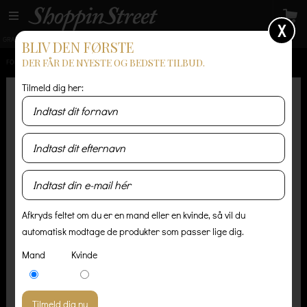
X
GRATIS LEVERING
14 dages returret
Levering 1-3 hverdage
BLIV DEN FØRSTE
DER FÅR DE NYESTE OG BEDSTE TILBUD.
FORSIDE
/
HERRE
/
ACCESSORIES
/
PINQPONQ - BLOK RYGSÆK - VIVID MONOCHROME
Tilmeld dig her:
Afkryds feltet om du er en mand eller en kvinde, så vil du
automatisk modtage de produkter som passer lige dig.
Mand
Kvinde