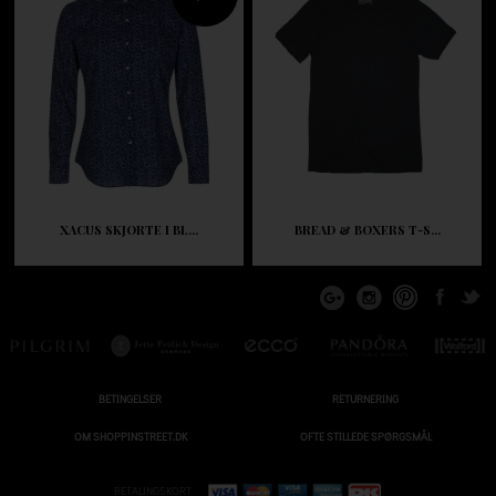
XACUS SKJORTE I BL...
BREAD & BOXERS T-S...
BETINGELSER
RETURNERING
OM SHOPPINSTREET.DK
OFTE STILLEDE SPØRGSMÅL
BETALINGSKORT