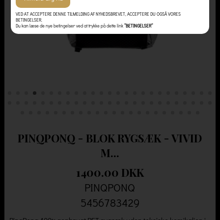
VED AT ACCEPTERE DENNE TILMELDING AF NYHEDSBREVET, ACCEPTERE DU OGSÅ VORES
BETINGELSER.
Du kan læse de nye betingelser ved at trykke på dette link
”BETINGELSER”
PINQPONQ - BLOK RYGSÆK - VIVID
M...
1400.00 DKK
PINQPONQ
5456783429