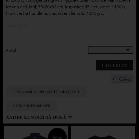
PinqPonq 100% genbrugt PET rygsæk uden toksiske kemikalier, i
farven grå. Mål: 35x20x62 cm, kapacitet: 45 liter, vægt: 1400 g.
Husk ved at handle hos os, så er der altid 100% gr...
read more
Antal
1
LÆG I KURV
SPØRGSMÅL TIL PRODUKTET KONTAKT HER
BUTIKKENS PRODUKTER
ANDRE KUNDER SÅ OGSÅ
Nyhed