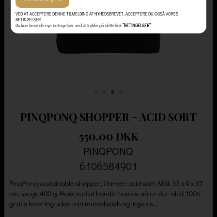
VED AT ACCEPTERE DENNE TILMELDING AF NYHEDSBREVET, ACCEPTERE DU OGSÅ VORES
BETINGELSER.
Du kan læse de nye betingelser ved at trykke på dette link
”BETINGELSER”
PINQPONQ SHOPPER - ACID SORT
550.00 DKK
PINQPONQ
6106584901
PinqPonq sustainable shopper, i farven acid sort. Mål: 33 x 9 x 37
cm, vægt: 400 g. Husk ved at handle hos os, så er der altid 100%
gratis levering uden minimumsbeløb og ingen s...