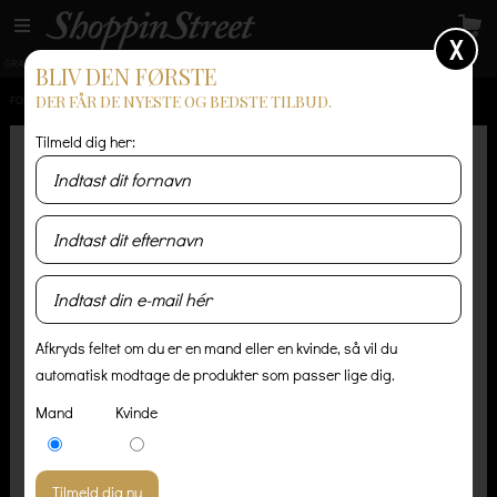
X
GRATIS LEVERING
14 dages returret
Levering 1-3 hverdage
BLIV DEN FØRSTE
DER FÅR DE NYESTE OG BEDSTE TILBUD.
FORSIDE
/
HERRE
/
ACCESSORIES
/
PINQPONQ SHOPPER - ACID SORT
Tilmeld dig her:
Afkryds feltet om du er en mand eller en kvinde, så vil du
automatisk modtage de produkter som passer lige dig.
Mand
Kvinde