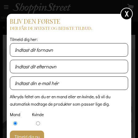
X
GRATIS LEVERING
14 dages returret
Levering 1-3 hverdage
BLIV DEN FØRSTE
DER FÅR DE NYESTE OG BEDSTE TILBUD.
FORSIDE
/
HERRE
/
SKJORTER
/
PORTUGUESE LAMEGO SHIRT
Tilmeld dig her:
Afkryds feltet om du er en mand eller en kvinde, så vil du
automatisk modtage de produkter som passer lige dig.
Mand
Kvinde