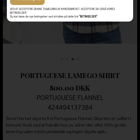
VED AT ACCEPTERE DENNE TILMELDING AF NYHEDSBREVET, ACCEPTERE DU OGSÅ VORES
BETINGELSER.
Du kan læse de nye betingelser ved at trykke på dette link
”BETINGELSER”
PORTUGUESE LAMEGO SHIRT
800.00 DKK
PORTUGUESE FLANNEL
424494137384
Smart ternet skjorte fra Portuguese Flannel. Skjorten er udført i
bomuld. Husk ved at handle hos os, så er der altid 100% gratis
levering uden minimumsbeløb og ingen skjulte geb...