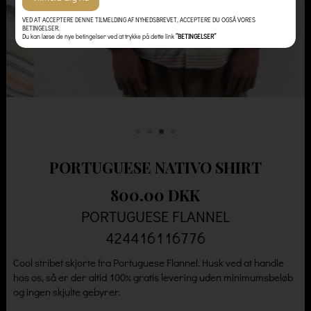
VED AT ACCEPTERE DENNE TILMELDING AF NYHEDSBREVET, ACCEPTERE DU OGSÅ VORES
BETINGELSER.
Du kan læse de nye betingelser ved at trykke på dette link
”BETINGELSER”
PORTUGUESE NATIVO SHIRT
800.00 DKK
PORTUGUESE FLANNEL
424416116776
Cool stribet skjorte fra Portuguese Flannel. Husk ved at handle
hos os, så er der altid 100% gratis levering uden minimumsbeløb
og ingen skjulte gebyrer.