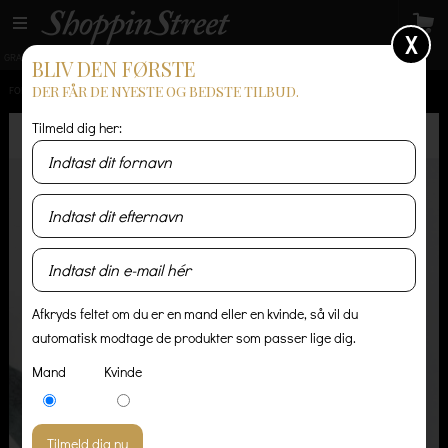
X
GRATIS LEVERING
14 dages returret
Levering 1-3 hverdage
BLIV DEN FØRSTE
DER FÅR DE NYESTE OG BEDSTE TILBUD.
FORSIDE
/
HERRE
/
SKJORTER
/
PORTUGUESE NATIVO SHIRT
Tilmeld dig her:
Afkryds feltet om du er en mand eller en kvinde, så vil du
automatisk modtage de produkter som passer lige dig.
Mand
Kvinde