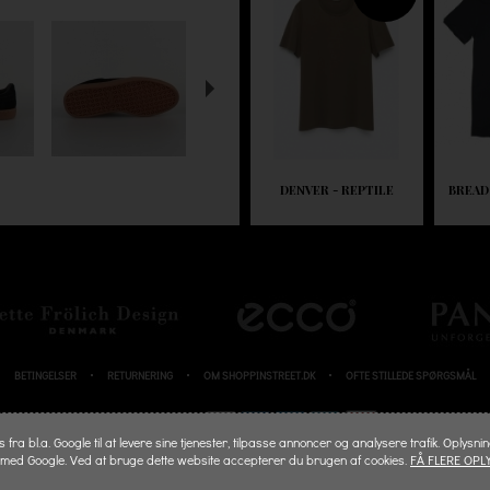
DENVER - REPTILE
BREAD
BETINGELSER
RETURNERING
OM SHOPPINSTREET.DK
OFTE STILLEDE SPØRGSMÅL
BETALINGSKORT
fra bl.a. Google til at levere sine tjenester, tilpasse annoncer og analysere trafik. Oplysni
 med Google. Ved at bruge dette website accepterer du brugen af cookies.
FÅ FLERE OPL
© 2026 SHOPPINSTREET.DK - ALL RIGHTS RESERVED.