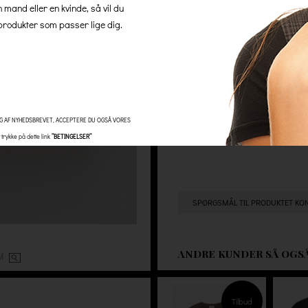
n mand eller en kvinde, så vil du
Husk ved at handle hos os, så 
rodukter som passer lige dig.
minimumsbeløb og ingen skjul
Antal
G AF NYHEDSBREVET, ACCEPTERE DU OGSÅ VORES
trykke på dette link
”BETINGELSER”
SPØRGSMÅL TIL PRODUKTET KO
ANDRE KUNDER SÅ OGS
OM
Tilbud