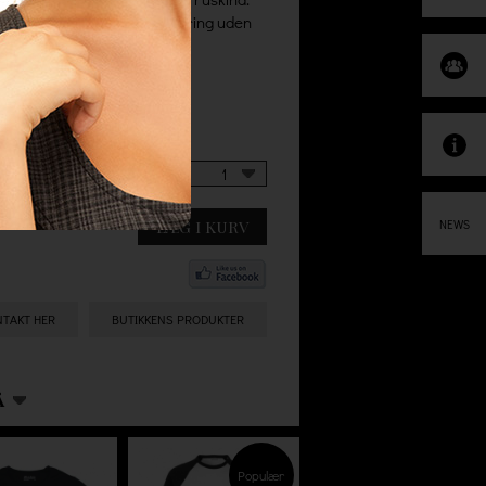
er der altid 100% gratis levering uden
te gebyrer.
1
LÆG I KURV
NEWS
NTAKT HER
BUTIKKENS PRODUKTER
Å
Populær