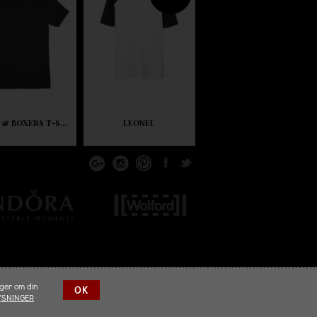
 & BOXERS T-S...
LEONEL
nger om din
OK
YSNINGER