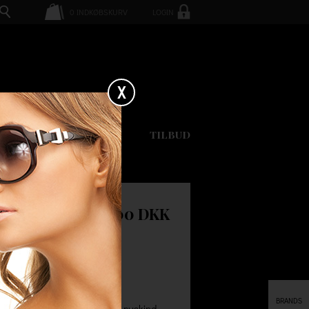
0
INDKØBSKURV
LOGIN
X
GAVEKORT
TILBUD
ASSIC
800.00 DKK
.
BRANDS
aker i farven sort. Udført i ruskind.