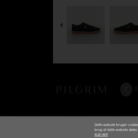
Dette website bruger cookies 
brug af dette website deles
KLIK HER